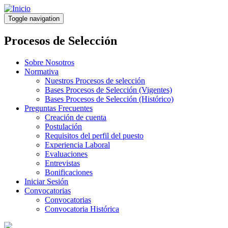
Pasar
al
Toggle navigation
contenido
principal
Procesos de Selección
Sobre Nosotros
Normativa
Nuestros Procesos de selección
Bases Procesos de Selección (Vigentes)
Bases Procesos de Selección (Histórico)
Preguntas Frecuentes
Creación de cuenta
Postulación
Requisitos del perfil del puesto
Experiencia Laboral
Evaluaciones
Entrevistas
Bonificaciones
Iniciar Sesión
Convocatorias
Convocatorias
Convocatoria Histórica