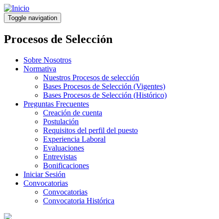
Pasar
al
Toggle navigation
contenido
principal
Procesos de Selección
Sobre Nosotros
Normativa
Nuestros Procesos de selección
Bases Procesos de Selección (Vigentes)
Bases Procesos de Selección (Histórico)
Preguntas Frecuentes
Creación de cuenta
Postulación
Requisitos del perfil del puesto
Experiencia Laboral
Evaluaciones
Entrevistas
Bonificaciones
Iniciar Sesión
Convocatorias
Convocatorias
Convocatoria Histórica