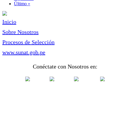
página
Última
Último »
página
Inicio
Sobre Nosotros
Procesos de Selección
www.sunat.gob.pe
Conéctate con Nosotros en: