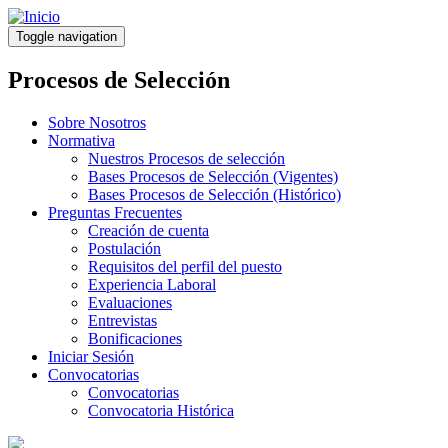
Pasar
al
Toggle navigation
contenido
principal
Procesos de Selección
Sobre Nosotros
Normativa
Nuestros Procesos de selección
Bases Procesos de Selección (Vigentes)
Bases Procesos de Selección (Histórico)
Preguntas Frecuentes
Creación de cuenta
Postulación
Requisitos del perfil del puesto
Experiencia Laboral
Evaluaciones
Entrevistas
Bonificaciones
Iniciar Sesión
Convocatorias
Convocatorias
Convocatoria Histórica