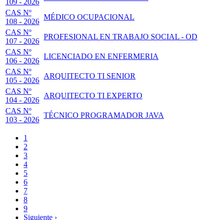
109 - 2026
CAS Nº
MÉDICO OCUPACIONAL
108 - 2026
CAS Nº
PROFESIONAL EN TRABAJO SOCIAL - OD
107 - 2026
CAS Nº
LICENCIADO EN ENFERMERIA
106 - 2026
CAS Nº
ARQUITECTO TI SENIOR
105 - 2026
CAS Nº
ARQUITECTO TI EXPERTO
104 - 2026
CAS Nº
TÉCNICO PROGRAMADOR JAVA
103 - 2026
Página
1
actual
Page
2
Paginación
Page
3
Page
4
Page
5
Page
6
Page
7
Page
8
Page
9
Siguiente
Siguiente ›