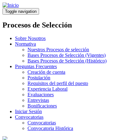
Pasar
al
Toggle navigation
contenido
principal
Procesos de Selección
Sobre Nosotros
Normativa
Nuestros Procesos de selección
Bases Procesos de Selección (Vigentes)
Bases Procesos de Selección (Histórico)
Preguntas Frecuentes
Creación de cuenta
Postulación
Requisitos del perfil del puesto
Experiencia Laboral
Evaluaciones
Entrevistas
Bonificaciones
Iniciar Sesión
Convocatorias
Convocatorias
Convocatoria Histórica