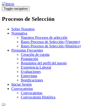
Pasar
al
Toggle navigation
contenido
principal
Procesos de Selección
Sobre Nosotros
Normativa
Nuestros Procesos de selección
Bases Procesos de Selección (Vigentes)
Bases Procesos de Selección (Histórico)
Preguntas Frecuentes
Creación de cuenta
Postulación
Requisitos del perfil del puesto
Experiencia Laboral
Evaluaciones
Entrevistas
Bonificaciones
Iniciar Sesión
Convocatorias
Convocatorias
Convocatoria Histórica