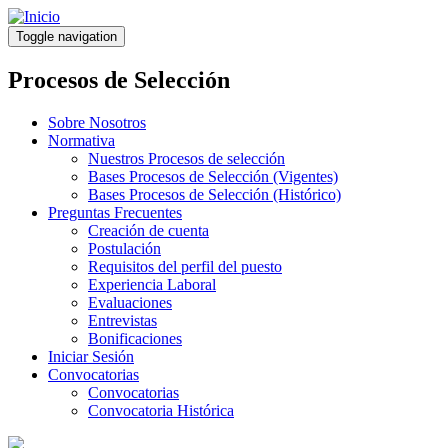
Pasar
al
Toggle navigation
contenido
principal
Procesos de Selección
Sobre Nosotros
Normativa
Nuestros Procesos de selección
Bases Procesos de Selección (Vigentes)
Bases Procesos de Selección (Histórico)
Preguntas Frecuentes
Creación de cuenta
Postulación
Requisitos del perfil del puesto
Experiencia Laboral
Evaluaciones
Entrevistas
Bonificaciones
Iniciar Sesión
Convocatorias
Convocatorias
Convocatoria Histórica