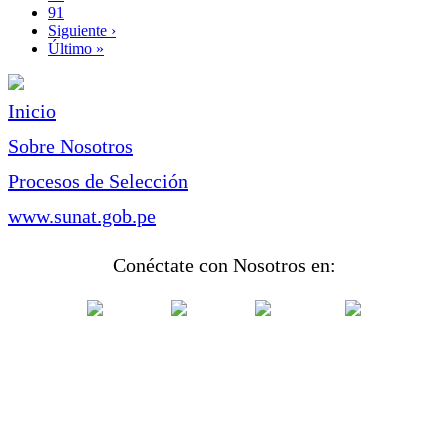
Page
91
Siguiente
Siguiente ›
página
Última
Último »
página
Inicio
Sobre Nosotros
Procesos de Selección
www.sunat.gob.pe
Conéctate con Nosotros en: