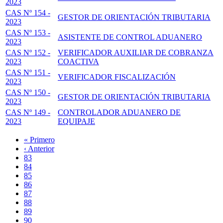
2023
CAS Nº 154 -
GESTOR DE ORIENTACIÓN TRIBUTARIA
2023
CAS Nº 153 -
ASISTENTE DE CONTROL ADUANERO
2023
CAS Nº 152 -
VERIFICADOR AUXILIAR DE COBRANZA
2023
COACTIVA
CAS Nº 151 -
VERIFICADOR FISCALIZACIÓN
2023
CAS Nº 150 -
GESTOR DE ORIENTACIÓN TRIBUTARIA
2023
CAS Nº 149 -
CONTROLADOR ADUANERO DE
2023
EQUIPAJE
Primera
« Primero
página
Página
‹ Anterior
Paginación
anterior
Page
83
Page
84
Page
85
Page
86
Página
87
actual
Page
88
Page
89
Page
90