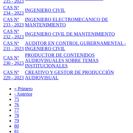
235 - 2023
CAS Nº
INGENIERO CIVIL
234 - 2023
CAS Nº
INGENIERO ELECTROMECANICO DE
233 - 2023
MANTENIMIENTO
CAS Nº
INGENIERO CIVIL DE MANTENIMIENTO
232 - 2023
CAS Nº
AUDITOR EN CONTROL GUBERNAMENTAL -
231 - 2023
INGENIERO CIVIL
PRODUCTOR DE CONTENIDOS
CAS Nº
AUDIOVISUALES SOBRE TEMAS
230 - 2023
INSTITUCIONALES
CAS Nº
CREATIVO Y GESTOR DE PRODUCCIÓN
229 - 2023
AUDIOVISUAL
Primera
« Primero
página
Página
‹ Anterior
Paginación
anterior
Page
75
Page
76
Page
77
Page
78
Página
79
actual
Page
80
Page
81