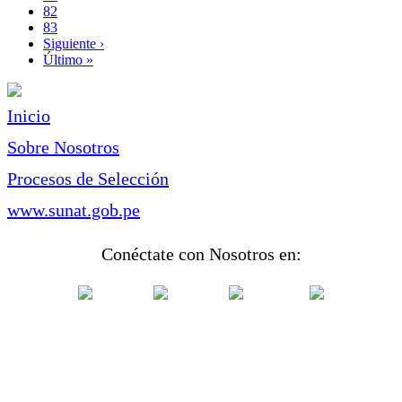
Page
82
Page
83
Siguiente
Siguiente ›
página
Última
Último »
página
Inicio
Sobre Nosotros
Procesos de Selección
www.sunat.gob.pe
Conéctate con Nosotros en: