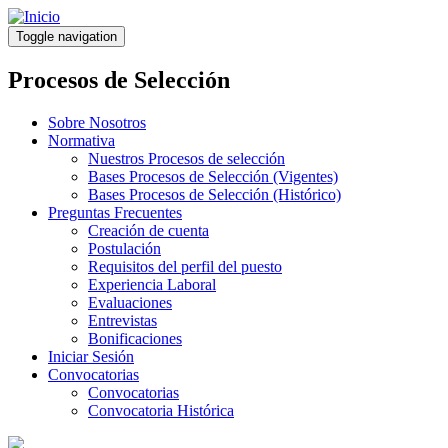
Pasar
al
Toggle navigation
contenido
principal
Procesos de Selección
Sobre Nosotros
Normativa
Nuestros Procesos de selección
Bases Procesos de Selección (Vigentes)
Bases Procesos de Selección (Histórico)
Preguntas Frecuentes
Creación de cuenta
Postulación
Requisitos del perfil del puesto
Experiencia Laboral
Evaluaciones
Entrevistas
Bonificaciones
Iniciar Sesión
Convocatorias
Convocatorias
Convocatoria Histórica