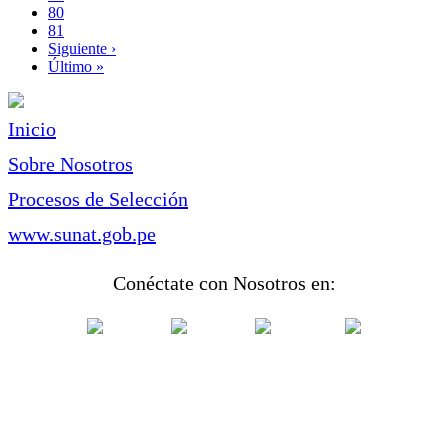
Page
80
Page
81
Siguiente
Siguiente ›
página
Última
Último »
página
Inicio
Sobre Nosotros
Procesos de Selección
www.sunat.gob.pe
Conéctate con Nosotros en: