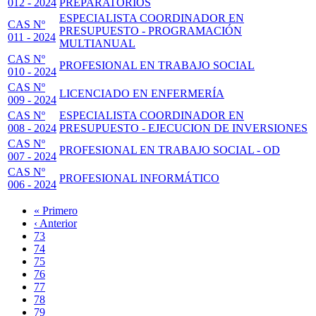
012 - 2024
PREPARATORIOS
ESPECIALISTA COORDINADOR EN
CAS Nº
PRESUPUESTO - PROGRAMACIÓN
011 - 2024
MULTIANUAL
CAS Nº
PROFESIONAL EN TRABAJO SOCIAL
010 - 2024
CAS Nº
LICENCIADO EN ENFERMERÍA
009 - 2024
CAS Nº
ESPECIALISTA COORDINADOR EN
008 - 2024
PRESUPUESTO - EJECUCION DE INVERSIONES
CAS Nº
PROFESIONAL EN TRABAJO SOCIAL - OD
007 - 2024
CAS Nº
PROFESIONAL INFORMÁTICO
006 - 2024
Primera
« Primero
página
Página
‹ Anterior
Paginación
anterior
Page
73
Page
74
Page
75
Page
76
Página
77
actual
Page
78
Page
79