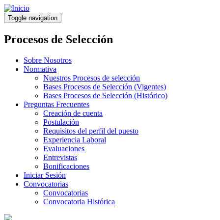
Pasar
al
Toggle navigation
contenido
principal
Procesos de Selección
Sobre Nosotros
Normativa
Nuestros Procesos de selección
Bases Procesos de Selección (Vigentes)
Bases Procesos de Selección (Histórico)
Preguntas Frecuentes
Creación de cuenta
Postulación
Requisitos del perfil del puesto
Experiencia Laboral
Evaluaciones
Entrevistas
Bonificaciones
Iniciar Sesión
Convocatorias
Convocatorias
Convocatoria Histórica