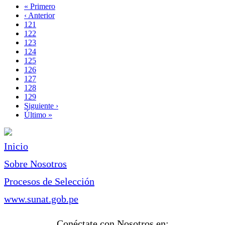
Primera
« Primero
página
Página
‹ Anterior
Paginación
anterior
Page
121
Page
122
Page
123
Page
124
Página
125
actual
Page
126
Page
127
Page
128
Page
129
Siguiente
Siguiente ›
página
Última
Último »
página
Inicio
Sobre Nosotros
Procesos de Selección
www.sunat.gob.pe
Conéctate con Nosotros en: