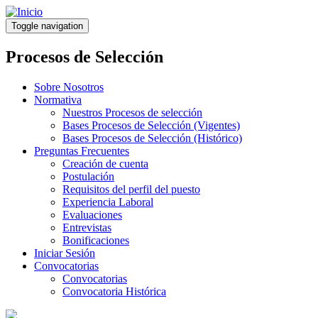
Pasar
al
Toggle navigation
contenido
principal
Procesos de Selección
Sobre Nosotros
Normativa
Nuestros Procesos de selección
Bases Procesos de Selección (Vigentes)
Bases Procesos de Selección (Histórico)
Preguntas Frecuentes
Creación de cuenta
Postulación
Requisitos del perfil del puesto
Experiencia Laboral
Evaluaciones
Entrevistas
Bonificaciones
Iniciar Sesión
Convocatorias
Convocatorias
Convocatoria Histórica