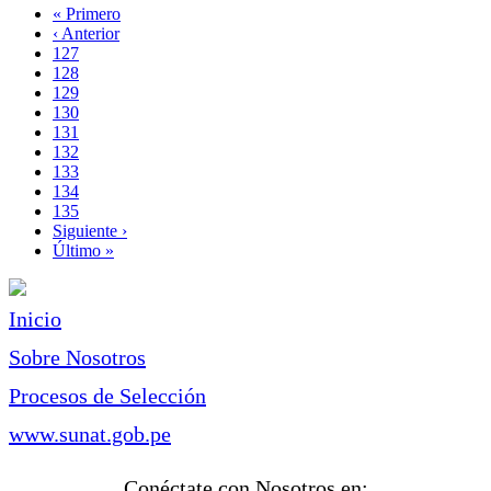
Primera
« Primero
página
Página
‹ Anterior
Paginación
anterior
Page
127
Page
128
Page
129
Page
130
Página
131
actual
Page
132
Page
133
Page
134
Page
135
Siguiente
Siguiente ›
página
Última
Último »
página
Inicio
Sobre Nosotros
Procesos de Selección
www.sunat.gob.pe
Conéctate con Nosotros en: