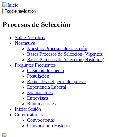
Pasar
al
Toggle navigation
contenido
principal
Procesos de Selección
Sobre Nosotros
Normativa
Nuestros Procesos de selección
Bases Procesos de Selección (Vigentes)
Bases Procesos de Selección (Histórico)
Preguntas Frecuentes
Creación de cuenta
Postulación
Requisitos del perfil del puesto
Experiencia Laboral
Evaluaciones
Entrevistas
Bonificaciones
Iniciar Sesión
Convocatorias
Convocatorias
Convocatoria Histórica