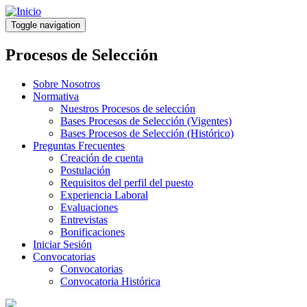
Pasar
al
Toggle navigation
contenido
principal
Procesos de Selección
Sobre Nosotros
Normativa
Nuestros Procesos de selección
Bases Procesos de Selección (Vigentes)
Bases Procesos de Selección (Histórico)
Preguntas Frecuentes
Creación de cuenta
Postulación
Requisitos del perfil del puesto
Experiencia Laboral
Evaluaciones
Entrevistas
Bonificaciones
Iniciar Sesión
Convocatorias
Convocatorias
Convocatoria Histórica