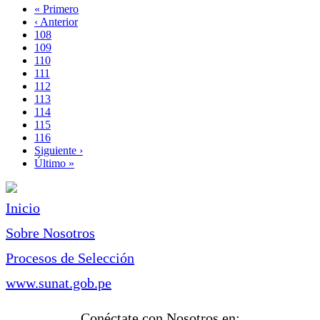
Primera
« Primero
página
Página
‹ Anterior
Paginación
anterior
Page
108
Page
109
Page
110
Page
111
Página
112
actual
Page
113
Page
114
Page
115
Page
116
Siguiente
Siguiente ›
página
Última
Último »
página
Inicio
Sobre Nosotros
Procesos de Selección
www.sunat.gob.pe
Conéctate con Nosotros en: