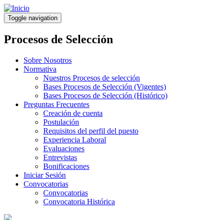
Pasar
al
Toggle navigation
contenido
principal
Procesos de Selección
Sobre Nosotros
Normativa
Nuestros Procesos de selección
Bases Procesos de Selección (Vigentes)
Bases Procesos de Selección (Histórico)
Preguntas Frecuentes
Creación de cuenta
Postulación
Requisitos del perfil del puesto
Experiencia Laboral
Evaluaciones
Entrevistas
Bonificaciones
Iniciar Sesión
Convocatorias
Convocatorias
Convocatoria Histórica