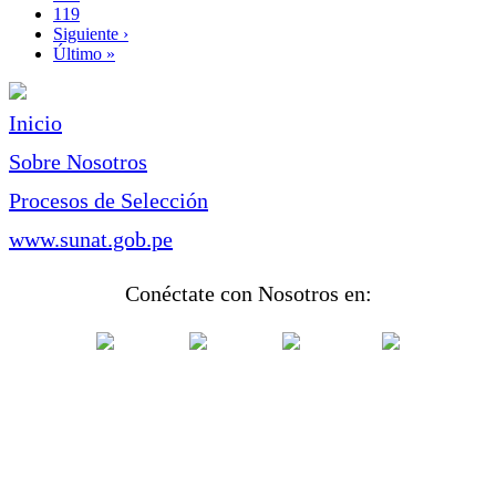
Page
119
Siguiente
Siguiente ›
página
Última
Último »
página
Inicio
Sobre Nosotros
Procesos de Selección
www.sunat.gob.pe
Conéctate con Nosotros en: