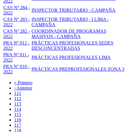
2022
CAS Nº 284 -
INSPECTOR TRIBUTARIO - CAMPAÑA
2022
CAS Nº 283 -
INSPECTOR TRIBUTARIO - I LIMA -
2022
CAMPAÑA
CAS Nº 282 -
COORDINADOR DE PROGRAMAS
2022
MASIVOS - CAMPAÑA
PRA Nº 012 -
PRÁCTICAS PROFESIONALES SEDES
2022
DESCONCENTRADAS
PRA Nº 011 -
PRÁCTICAS PROFESIONALES LIMA
2022
PRA Nº 010 -
PRÁCTICAS PREPROFESIONALES ZONA 3
2022
Primera
« Primero
página
Página
‹ Anterior
Paginación
anterior
Page
111
Page
112
Page
113
Page
114
Página
115
actual
Page
116
Page
117
Page
118