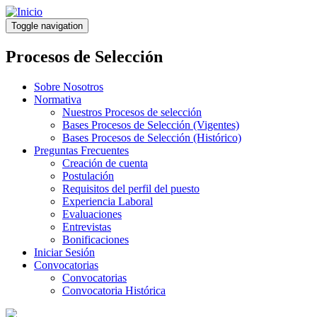
Pasar
al
Toggle navigation
contenido
principal
Procesos de Selección
Sobre Nosotros
Normativa
Nuestros Procesos de selección
Bases Procesos de Selección (Vigentes)
Bases Procesos de Selección (Histórico)
Preguntas Frecuentes
Creación de cuenta
Postulación
Requisitos del perfil del puesto
Experiencia Laboral
Evaluaciones
Entrevistas
Bonificaciones
Iniciar Sesión
Convocatorias
Convocatorias
Convocatoria Histórica