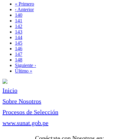
Primera
« Primero
página
Página
‹ Anterior
Paginación
anterior
Page
140
Page
141
Page
142
Page
143
Página
144
actual
Page
145
Page
146
Page
147
Page
148
Siguiente
Siguiente ›
página
Última
Último »
página
Inicio
Sobre Nosotros
Procesos de Selección
www.sunat.gob.pe
Conéctate con Nosotros en: