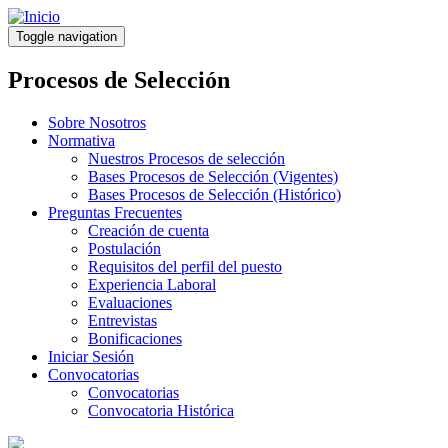
Pasar
al
Toggle navigation
contenido
principal
Procesos de Selección
Sobre Nosotros
Normativa
Nuestros Procesos de selección
Bases Procesos de Selección (Vigentes)
Bases Procesos de Selección (Histórico)
Preguntas Frecuentes
Creación de cuenta
Postulación
Requisitos del perfil del puesto
Experiencia Laboral
Evaluaciones
Entrevistas
Bonificaciones
Iniciar Sesión
Convocatorias
Convocatorias
Convocatoria Histórica