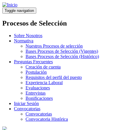
Pasar
al
Toggle navigation
contenido
principal
Procesos de Selección
Sobre Nosotros
Normativa
Nuestros Procesos de selección
Bases Procesos de Selección (Vigentes)
Bases Procesos de Selección (Histórico)
Preguntas Frecuentes
Creación de cuenta
Postulación
Requisitos del perfil del puesto
Experiencia Laboral
Evaluaciones
Entrevistas
Bonificaciones
Iniciar Sesión
Convocatorias
Convocatorias
Convocatoria Histórica