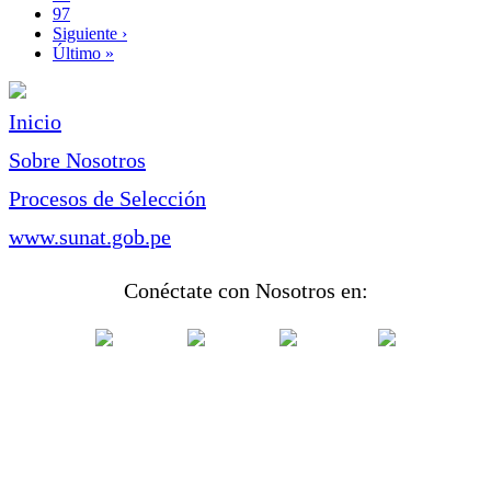
Page
97
Siguiente
Siguiente ›
página
Última
Último »
página
Inicio
Sobre Nosotros
Procesos de Selección
www.sunat.gob.pe
Conéctate con Nosotros en: