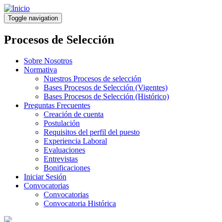
Pasar
al
Toggle navigation
contenido
principal
Procesos de Selección
Sobre Nosotros
Normativa
Nuestros Procesos de selección
Bases Procesos de Selección (Vigentes)
Bases Procesos de Selección (Histórico)
Preguntas Frecuentes
Creación de cuenta
Postulación
Requisitos del perfil del puesto
Experiencia Laboral
Evaluaciones
Entrevistas
Bonificaciones
Iniciar Sesión
Convocatorias
Convocatorias
Convocatoria Histórica