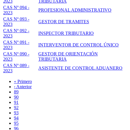
2023
TRIBUTARIA
CAS Nº 094 -
PROFESIONAL ADMINISTRATIVO
2023
CAS Nº 093 -
GESTOR DE TRAMITES
2023
CAS Nº 092 -
INSPECTOR TRIBUTARIO
2023
CAS Nº 091 -
INTERVENTOR DE CONTROL ÚNICO
2023
CAS Nº 090 -
GESTOR DE ORIENTACIÓN
2023
TRIBUTARIA
CAS Nº 089 -
ASISTENTE DE CONTROL ADUANERO
2023
Primera
« Primero
página
Página
‹ Anterior
Paginación
anterior
Page
89
Page
90
Page
91
Page
92
Página
93
actual
Page
94
Page
95
Page
96