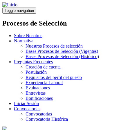
Pasar
al
Toggle navigation
contenido
principal
Procesos de Selección
Sobre Nosotros
Normativa
Nuestros Procesos de selección
Bases Procesos de Selección (Vigentes)
Bases Procesos de Selección (Histórico)
Preguntas Frecuentes
Creación de cuenta
Postulación
Requisitos del perfil del puesto
Experiencia Laboral
Evaluaciones
Entrevistas
Bonificaciones
Iniciar Sesión
Convocatorias
Convocatorias
Convocatoria Histórica