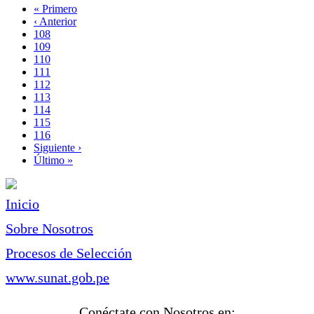
Primera
« Primero
página
Página
‹ Anterior
Paginación
anterior
Page
108
Page
109
Page
110
Page
111
Página
112
actual
Page
113
Page
114
Page
115
Page
116
Siguiente
Siguiente ›
página
Última
Último »
página
Inicio
Sobre Nosotros
Procesos de Selección
www.sunat.gob.pe
Conéctate con Nosotros en: