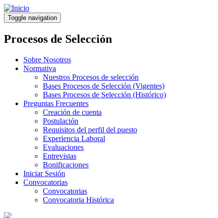
Pasar
al
Toggle navigation
contenido
principal
Procesos de Selección
Sobre Nosotros
Normativa
Nuestros Procesos de selección
Bases Procesos de Selección (Vigentes)
Bases Procesos de Selección (Histórico)
Preguntas Frecuentes
Creación de cuenta
Postulación
Requisitos del perfil del puesto
Experiencia Laboral
Evaluaciones
Entrevistas
Bonificaciones
Iniciar Sesión
Convocatorias
Convocatorias
Convocatoria Histórica