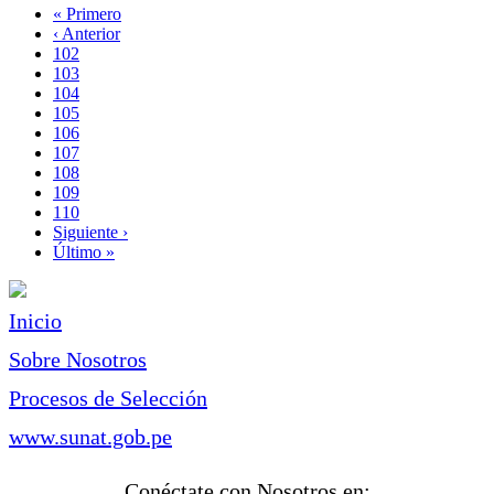
Primera
« Primero
página
Página
‹ Anterior
Paginación
anterior
Page
102
Page
103
Page
104
Page
105
Página
106
actual
Page
107
Page
108
Page
109
Page
110
Siguiente
Siguiente ›
página
Última
Último »
página
Inicio
Sobre Nosotros
Procesos de Selección
www.sunat.gob.pe
Conéctate con Nosotros en: