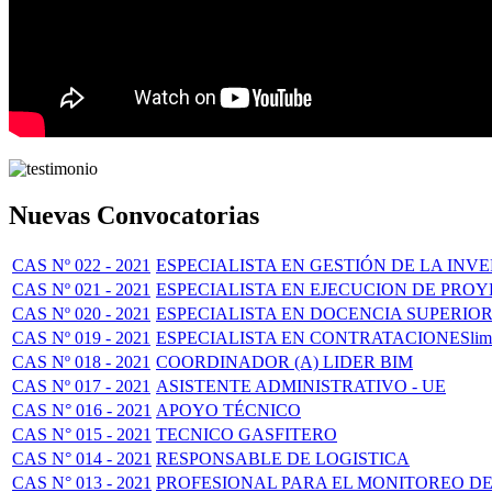
Nuevas Convocatorias
CAS Nº 022 - 2021
ESPECIALISTA EN GESTIÓN DE LA INV
CAS Nº 021 - 2021
ESPECIALISTA EN EJECUCION DE PRO
CAS Nº 020 - 2021
ESPECIALISTA EN DOCENCIA SUPERIO
CAS Nº 019 - 2021
ESPECIALISTA EN CONTRATACIONESlim
CAS Nº 018 - 2021
COORDINADOR (A) LIDER BIM
CAS Nº 017 - 2021
ASISTENTE ADMINISTRATIVO - UE
CAS N° 016 - 2021
APOYO TÉCNICO
CAS N° 015 - 2021
TECNICO GASFITERO
CAS N° 014 - 2021
RESPONSABLE DE LOGISTICA
CAS N° 013 - 2021
PROFESIONAL PARA EL MONITOREO DE