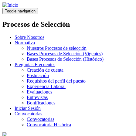
Pasar
al
Toggle navigation
contenido
principal
Procesos de Selección
Sobre Nosotros
Normativa
Nuestros Procesos de selección
Bases Procesos de Selección (Vigentes)
Bases Procesos de Selección (Histórico)
Preguntas Frecuentes
Creación de cuenta
Postulación
Requisitos del perfil del puesto
Experiencia Laboral
Evaluaciones
Entrevistas
Bonificaciones
Iniciar Sesión
Convocatorias
Convocatorias
Convocatoria Histórica