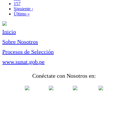
Page
157
Siguiente
Siguiente ›
página
Última
Último »
página
Inicio
Sobre Nosotros
Procesos de Selección
www.sunat.gob.pe
Conéctate con Nosotros en: