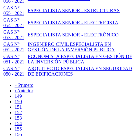
056 - 2021
CAS Nº
ESPECIALISTA SENIOR - ESTRUCTURAS
055 - 2021
CAS Nº
ESPECIALISTA SENIOR - ELECTRICISTA
054 - 2021
CAS Nº
ESPECIALISTA SENIOR - ELECTRÓNICO
053 - 2021
CAS Nº
INGENIERO CIVIL ESPECIALISTA EN
052 - 2021
GESTIÓN DE LA INVERSIÓN PÚBLICA
CAS Nº
ECONOMISTA ESPECIALISTA EN GESTIÓN DE
051 - 2021
LA INVERSIÓN PÚBLICA
CAS Nº
ARQUITECTO ESPECIALISTA EN SEGURIDAD
050 - 2021
DE EDIFICACIONES
Primera
« Primero
página
Página
‹ Anterior
Paginación
anterior
Page
149
Page
150
Page
151
Page
152
Página
153
actual
Page
154
Page
155
Page
156