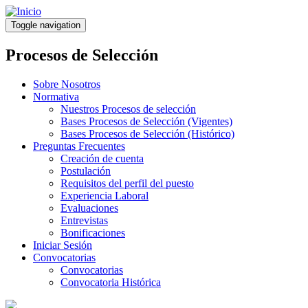
Pasar
al
Toggle navigation
contenido
principal
Procesos de Selección
Sobre Nosotros
Normativa
Nuestros Procesos de selección
Bases Procesos de Selección (Vigentes)
Bases Procesos de Selección (Histórico)
Preguntas Frecuentes
Creación de cuenta
Postulación
Requisitos del perfil del puesto
Experiencia Laboral
Evaluaciones
Entrevistas
Bonificaciones
Iniciar Sesión
Convocatorias
Convocatorias
Convocatoria Histórica