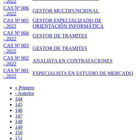
- 2022
CAS Nº 006
GESTOR MULTIFUNCIONAL
- 2022
CAS Nº 005
GESTOR ESPECIALIZADO DE
- 2022
ORIENTACIÓN INFORMÁTICA
CAS Nº 004
GESTOR DE TRAMITES
- 2022
CAS Nº 003
GESTOR DE TRAMITES
- 2022
CAS Nº 002
ANALISTA EN CONTRATACIONES
- 2022
CAS Nº 001
ESPECIALISTA EN ESTUDIO DE MERCADO
- 2022
Primera
« Primero
página
Página
‹ Anterior
Paginación
anterior
Page
144
Page
145
Page
146
Page
147
Página
148
actual
Page
149
Page
150
Page
151