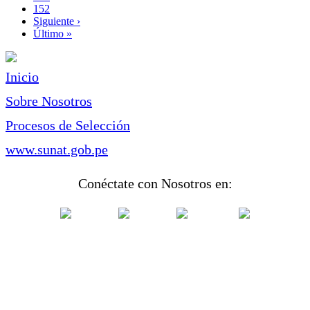
Page
152
Siguiente
Siguiente ›
página
Última
Último »
página
Inicio
Sobre Nosotros
Procesos de Selección
www.sunat.gob.pe
Conéctate con Nosotros en: