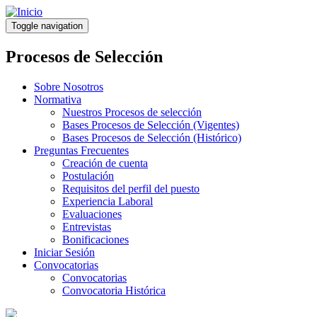
Pasar
al
Toggle navigation
contenido
principal
Procesos de Selección
Sobre Nosotros
Normativa
Nuestros Procesos de selección
Bases Procesos de Selección (Vigentes)
Bases Procesos de Selección (Histórico)
Preguntas Frecuentes
Creación de cuenta
Postulación
Requisitos del perfil del puesto
Experiencia Laboral
Evaluaciones
Entrevistas
Bonificaciones
Iniciar Sesión
Convocatorias
Convocatorias
Convocatoria Histórica