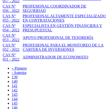
057 - 2022
CAS Nº
PROFESIONAL COORDINADOR DE
056 - 2022
SEGURIDAD
CAS Nº
PROFESIONAL ALTAMENTE ESPECIALIZADO
055 - 2022
EN CONTRATACIONES
CAS Nº
ESPECIALISTA EN GESTIÓN FINANCIERA Y
054 - 2022
PRESUPUESTAL
CAS Nº
APOYO PROFESIONAL DE TESORERÍA
053 - 2022
CAS Nº
PROFESIONAL PARA EL MONITOREO DE LA
052 - 2022
CARTERA DE INVERSIONES
CAS Nº
ADMINISTRADOR DE ECONOMATO
051 - 2022
Primera
« Primero
página
Página
‹ Anterior
Paginación
anterior
Page
139
Page
140
Page
141
Page
142
Página
143
actual
Page
144
Page
145
Page
146