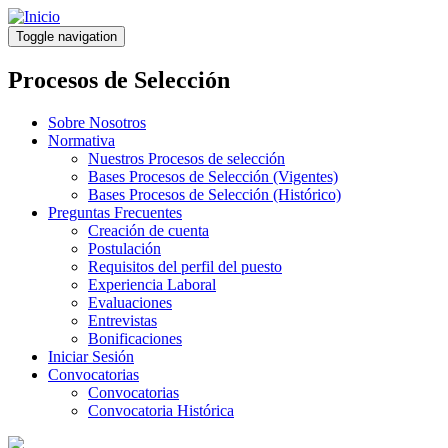
Pasar
al
Toggle navigation
contenido
principal
Procesos de Selección
Sobre Nosotros
Normativa
Nuestros Procesos de selección
Bases Procesos de Selección (Vigentes)
Bases Procesos de Selección (Histórico)
Preguntas Frecuentes
Creación de cuenta
Postulación
Requisitos del perfil del puesto
Experiencia Laboral
Evaluaciones
Entrevistas
Bonificaciones
Iniciar Sesión
Convocatorias
Convocatorias
Convocatoria Histórica