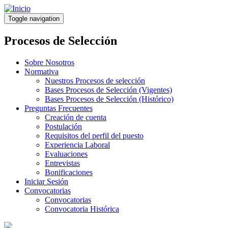
Pasar
al
Toggle navigation
contenido
principal
Procesos de Selección
Sobre Nosotros
Normativa
Nuestros Procesos de selección
Bases Procesos de Selección (Vigentes)
Bases Procesos de Selección (Histórico)
Preguntas Frecuentes
Creación de cuenta
Postulación
Requisitos del perfil del puesto
Experiencia Laboral
Evaluaciones
Entrevistas
Bonificaciones
Iniciar Sesión
Convocatorias
Convocatorias
Convocatoria Histórica