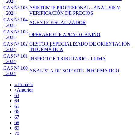
- 2024
CAS Nº 105
ASISTENTE PROFESIONAL - ANÁLISIS Y
- 2024
VERIFICACIÓN DE PRECIOS
CAS Nº 104
AGENTE FISCALIZADOR
- 2024
CAS Nº 103
OPERARIO DE APOYO CANINO
- 2024
CAS Nº 102
GESTOR ESPECIALIZADO DE ORIENTACIÓN
- 2024
INFORMÁTICA
CAS Nº 101
INSPECTOR TRIBUTARIO - I LIMA
- 2024
CAS Nº 100
ANALISTA DE SOPORTE INFORMÁTICO
- 2024
Primera
« Primero
página
Página
‹ Anterior
Paginación
anterior
Page
63
Page
64
Page
65
Page
66
Página
67
actual
Page
68
Page
69
Page
70