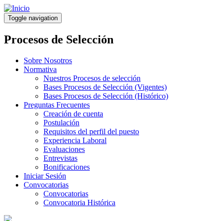
Pasar
al
Toggle navigation
contenido
principal
Procesos de Selección
Sobre Nosotros
Normativa
Nuestros Procesos de selección
Bases Procesos de Selección (Vigentes)
Bases Procesos de Selección (Histórico)
Preguntas Frecuentes
Creación de cuenta
Postulación
Requisitos del perfil del puesto
Experiencia Laboral
Evaluaciones
Entrevistas
Bonificaciones
Iniciar Sesión
Convocatorias
Convocatorias
Convocatoria Histórica