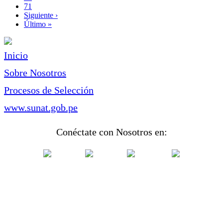
Page
71
Siguiente
Siguiente ›
página
Última
Último »
página
Inicio
Sobre Nosotros
Procesos de Selección
www.sunat.gob.pe
Conéctate con Nosotros en: