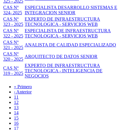
325 - 2025
CAS Nº
ESPECIALISTA DESARROLLO SISTEMAS E
324- 2025
INTEGRACION SENIOR
CAS Nº
EXPERTO DE INFRAESTRUCTURA
323 - 2025
TECNOLOGICA - SERVICIOS WEB
CAS Nº
ESPECIALISTA DE INFRAESTRUCTURA
322 - 2025
TECNOLOGICA - SERVICIOS WEB
CAS Nº
ANALISTA DE CALIDAD ESPECIALIZADO
321 - 2025
CAS Nº
ARQUITECTO DE DATOS SENIOR
320 - 2025
EXPERTO DE INFRAESTRUCTURA
CAS Nº
TECNOLOGICA - INTELIGENCIA DE
319 - 2025
NEGOCIOS
Primera
« Primero
página
Página
‹ Anterior
Paginación
anterior
Page
11
Page
12
Page
13
Page
14
Página
15
actual
Page
16
Page
17