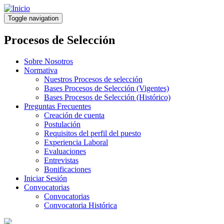
Pasar
al
Toggle navigation
contenido
principal
Procesos de Selección
Sobre Nosotros
Normativa
Nuestros Procesos de selección
Bases Procesos de Selección (Vigentes)
Bases Procesos de Selección (Histórico)
Preguntas Frecuentes
Creación de cuenta
Postulación
Requisitos del perfil del puesto
Experiencia Laboral
Evaluaciones
Entrevistas
Bonificaciones
Iniciar Sesión
Convocatorias
Convocatorias
Convocatoria Histórica