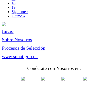
Page
18
Page
19
Siguiente
Siguiente ›
página
Última
Último »
página
Inicio
Sobre Nosotros
Procesos de Selección
www.sunat.gob.pe
Conéctate con Nosotros en: