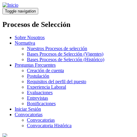
Pasar
al
Toggle navigation
contenido
principal
Procesos de Selección
Sobre Nosotros
Normativa
Nuestros Procesos de selección
Bases Procesos de Selección (Vigentes)
Bases Procesos de Selección (Histórico)
Preguntas Frecuentes
Creación de cuenta
Postulación
Requisitos del perfil del puesto
Experiencia Laboral
Evaluaciones
Entrevistas
Bonificaciones
Iniciar Sesión
Convocatorias
Convocatorias
Convocatoria Histórica