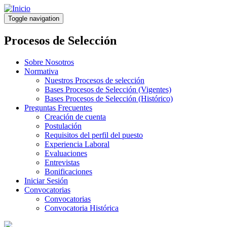
Pasar
al
Toggle navigation
contenido
principal
Procesos de Selección
Sobre Nosotros
Normativa
Nuestros Procesos de selección
Bases Procesos de Selección (Vigentes)
Bases Procesos de Selección (Histórico)
Preguntas Frecuentes
Creación de cuenta
Postulación
Requisitos del perfil del puesto
Experiencia Laboral
Evaluaciones
Entrevistas
Bonificaciones
Iniciar Sesión
Convocatorias
Convocatorias
Convocatoria Histórica