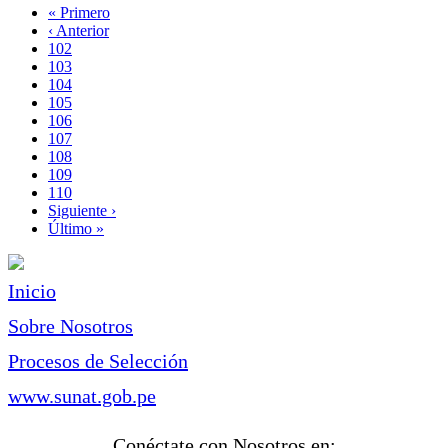
Primera
« Primero
página
Página
‹ Anterior
Paginación
anterior
Page
102
Page
103
Page
104
Page
105
Página
106
actual
Page
107
Page
108
Page
109
Page
110
Siguiente
Siguiente ›
página
Última
Último »
página
Inicio
Sobre Nosotros
Procesos de Selección
www.sunat.gob.pe
Conéctate con Nosotros en: