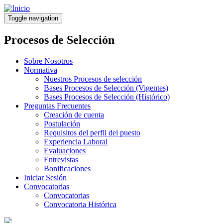
Pasar
al
Toggle navigation
contenido
principal
Procesos de Selección
Sobre Nosotros
Normativa
Nuestros Procesos de selección
Bases Procesos de Selección (Vigentes)
Bases Procesos de Selección (Histórico)
Preguntas Frecuentes
Creación de cuenta
Postulación
Requisitos del perfil del puesto
Experiencia Laboral
Evaluaciones
Entrevistas
Bonificaciones
Iniciar Sesión
Convocatorias
Convocatorias
Convocatoria Histórica