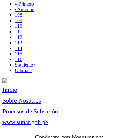
Primera
« Primero
página
Página
‹ Anterior
Paginación
anterior
Page
108
Page
109
Page
110
Page
111
Página
112
actual
Page
113
Page
114
Page
115
Page
116
Siguiente
Siguiente ›
página
Última
Último »
página
Inicio
Sobre Nosotros
Procesos de Selección
www.sunat.gob.pe
Conéctate con Nosotros en: