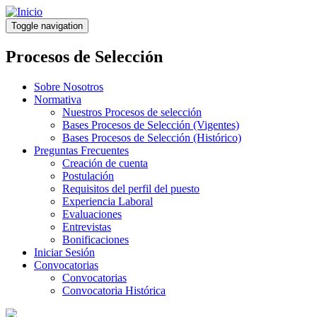
Pasar
al
Toggle navigation
contenido
principal
Procesos de Selección
Sobre Nosotros
Normativa
Nuestros Procesos de selección
Bases Procesos de Selección (Vigentes)
Bases Procesos de Selección (Histórico)
Preguntas Frecuentes
Creación de cuenta
Postulación
Requisitos del perfil del puesto
Experiencia Laboral
Evaluaciones
Entrevistas
Bonificaciones
Iniciar Sesión
Convocatorias
Convocatorias
Convocatoria Histórica