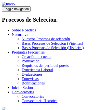
Pasar
al
Toggle navigation
contenido
principal
Procesos de Selección
Sobre Nosotros
Normativa
Nuestros Procesos de selección
Bases Procesos de Selección (Vigentes)
Bases Procesos de Selección (Histórico)
Preguntas Frecuentes
Creación de cuenta
Postulación
Requisitos del perfil del puesto
Experiencia Laboral
Evaluaciones
Entrevistas
Bonificaciones
Iniciar Sesión
Convocatorias
Convocatorias
Convocatoria Histórica