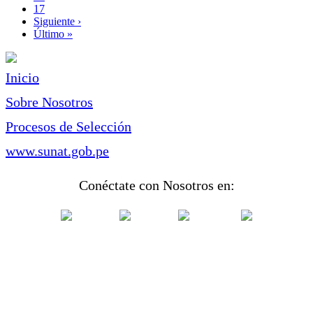
Page
17
Siguiente
Siguiente ›
página
Última
Último »
página
Inicio
Sobre Nosotros
Procesos de Selección
www.sunat.gob.pe
Conéctate con Nosotros en: