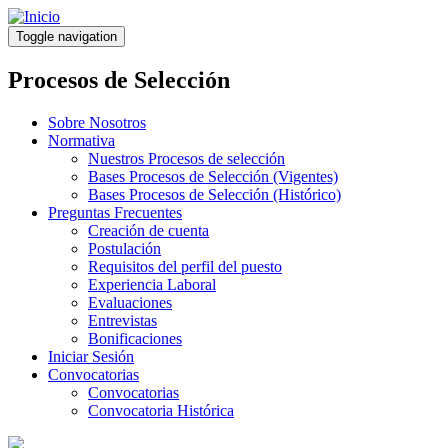
Pasar
al
Toggle navigation
contenido
principal
Procesos de Selección
Sobre Nosotros
Normativa
Nuestros Procesos de selección
Bases Procesos de Selección (Vigentes)
Bases Procesos de Selección (Histórico)
Preguntas Frecuentes
Creación de cuenta
Postulación
Requisitos del perfil del puesto
Experiencia Laboral
Evaluaciones
Entrevistas
Bonificaciones
Iniciar Sesión
Convocatorias
Convocatorias
Convocatoria Histórica