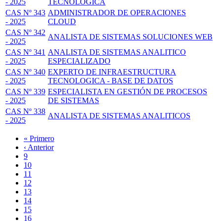
- 2025
TECNOLÓGICA
CAS Nº 343
ADMINISTRADOR DE OPERACIONES
- 2025
CLOUD
CAS Nº 342
ANALISTA DE SISTEMAS SOLUCIONES WEB
- 2025
CAS Nº 341
ANALISTA DE SISTEMAS ANALITICO
- 2025
ESPECIALIZADO
CAS Nº 340
EXPERTO DE INFRAESTRUCTURA
- 2025
TECNOLOGICA - BASE DE DATOS
CAS Nº 339
ESPECIALISTA EN GESTIÓN DE PROCESOS
- 2025
DE SISTEMAS
CAS Nº 338
ANALISTA DE SISTEMAS ANALITICOS
- 2025
Primera
« Primero
página
Página
‹ Anterior
Paginación
anterior
Page
9
Page
10
Page
11
Page
12
Página
13
actual
Page
14
Page
15
Page
16