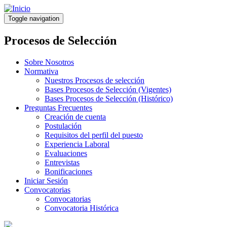
Pasar
al
Toggle navigation
contenido
principal
Procesos de Selección
Sobre Nosotros
Normativa
Nuestros Procesos de selección
Bases Procesos de Selección (Vigentes)
Bases Procesos de Selección (Histórico)
Preguntas Frecuentes
Creación de cuenta
Postulación
Requisitos del perfil del puesto
Experiencia Laboral
Evaluaciones
Entrevistas
Bonificaciones
Iniciar Sesión
Convocatorias
Convocatorias
Convocatoria Histórica