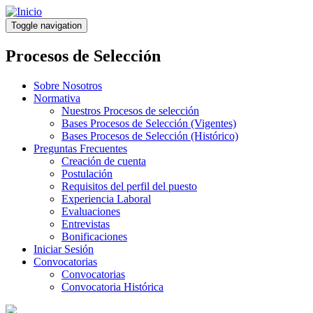
Pasar
al
Toggle navigation
contenido
principal
Procesos de Selección
Sobre Nosotros
Normativa
Nuestros Procesos de selección
Bases Procesos de Selección (Vigentes)
Bases Procesos de Selección (Histórico)
Preguntas Frecuentes
Creación de cuenta
Postulación
Requisitos del perfil del puesto
Experiencia Laboral
Evaluaciones
Entrevistas
Bonificaciones
Iniciar Sesión
Convocatorias
Convocatorias
Convocatoria Histórica