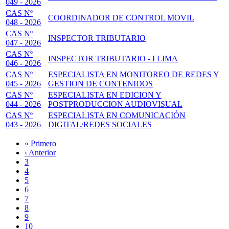
049 - 2026
CAS Nº
COORDINADOR DE CONTROL MOVIL
048 - 2026
CAS Nº
INSPECTOR TRIBUTARIO
047 - 2026
CAS Nº
INSPECTOR TRIBUTARIO - I LIMA
046 - 2026
CAS Nº
ESPECIALISTA EN MONITOREO DE REDES Y
045 - 2026
GESTION DE CONTENIDOS
CAS Nº
ESPECIALISTA EN EDICION Y
044 - 2026
POSTPRODUCCION AUDIOVISUAL
CAS Nº
ESPECIALISTA EN COMUNICACIÓN
043 - 2026
DIGITAL/REDES SOCIALES
Primera
« Primero
página
Página
‹ Anterior
Paginación
anterior
Page
3
Page
4
Page
5
Page
6
Página
7
actual
Page
8
Page
9
Page
10