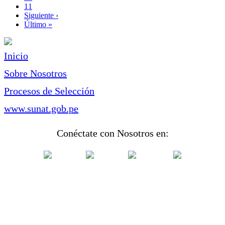
Page
11
Siguiente
Siguiente ›
página
Última
Último »
página
Inicio
Sobre Nosotros
Procesos de Selección
www.sunat.gob.pe
Conéctate con Nosotros en: