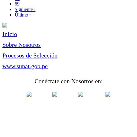
Page
69
Siguiente
Siguiente ›
página
Última
Último »
página
Inicio
Sobre Nosotros
Procesos de Selección
www.sunat.gob.pe
Conéctate con Nosotros en: