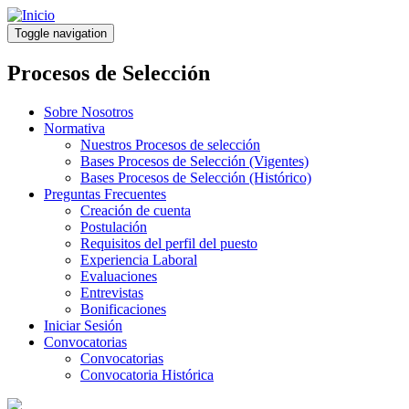
Pasar
al
Toggle navigation
contenido
principal
Procesos de Selección
Sobre Nosotros
Normativa
Nuestros Procesos de selección
Bases Procesos de Selección (Vigentes)
Bases Procesos de Selección (Histórico)
Preguntas Frecuentes
Creación de cuenta
Postulación
Requisitos del perfil del puesto
Experiencia Laboral
Evaluaciones
Entrevistas
Bonificaciones
Iniciar Sesión
Convocatorias
Convocatorias
Convocatoria Histórica