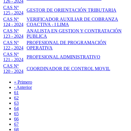
126 - 2024
CAS Nº
GESTOR DE ORIENTACIÓN TRIBUTARIA
125 - 2024
CAS Nº
VERIFICADOR AUXILIAR DE COBRANZA
124 - 2024
COACTIVA - I LIMA
CAS Nº
ANALISTA EN GESTION Y CONTRATACIÓN
123 - 2024
PUBLICA
CAS Nº
PROFESIONAL DE PROGRAMACIÓN
122 - 2024
OPERATIVA
CAS Nº
PROFESIONAL ADMINISTRATIVO
121 - 2024
CAS Nº
COORDINADOR DE CONTROL MOVIL
120 - 2024
Primera
« Primero
página
Página
‹ Anterior
Paginación
anterior
Page
61
Page
62
Page
63
Page
64
Página
65
actual
Page
66
Page
67
Page
68