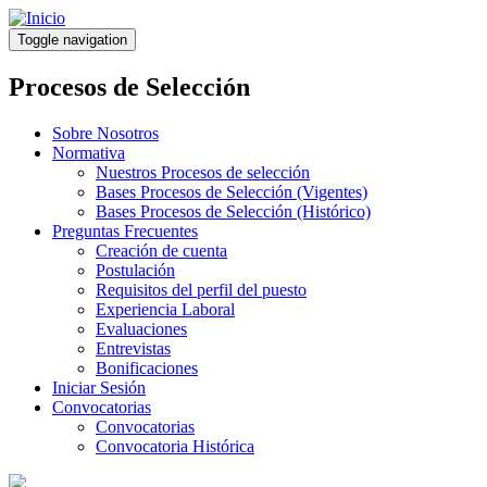
Pasar
al
Toggle navigation
contenido
principal
Procesos de Selección
Sobre Nosotros
Normativa
Nuestros Procesos de selección
Bases Procesos de Selección (Vigentes)
Bases Procesos de Selección (Histórico)
Preguntas Frecuentes
Creación de cuenta
Postulación
Requisitos del perfil del puesto
Experiencia Laboral
Evaluaciones
Entrevistas
Bonificaciones
Iniciar Sesión
Convocatorias
Convocatorias
Convocatoria Histórica