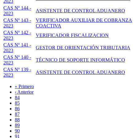
2023
CAS Nº 144 -
ASISTENTE DE CONTROL ADUANERO
2023
CAS Nº 143 -
VERIFICADOR AUXILIAR DE COBRANZA
2023
COACTIVA
CAS Nº 142 -
VERIFICADOR FISCALIZACION
2023
CAS Nº 141 -
GESTOR DE ORIENTACIÓN TRIBUTARIA
2023
CAS Nº 140 -
TÉCNICO DE SOPORTE INFORMÁTICO
2023
CAS Nº 139 -
ASISTENTE DE CONTROL ADUANERO
2023
Primera
« Primero
página
Página
‹ Anterior
Paginación
anterior
Page
84
Page
85
Page
86
Page
87
Página
88
actual
Page
89
Page
90
Page
91