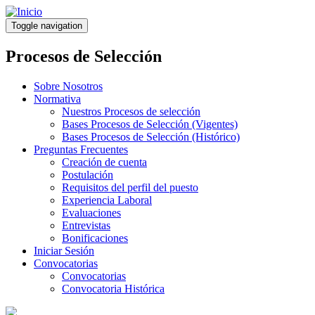
Pasar
al
Toggle navigation
contenido
principal
Procesos de Selección
Sobre Nosotros
Normativa
Nuestros Procesos de selección
Bases Procesos de Selección (Vigentes)
Bases Procesos de Selección (Histórico)
Preguntas Frecuentes
Creación de cuenta
Postulación
Requisitos del perfil del puesto
Experiencia Laboral
Evaluaciones
Entrevistas
Bonificaciones
Iniciar Sesión
Convocatorias
Convocatorias
Convocatoria Histórica