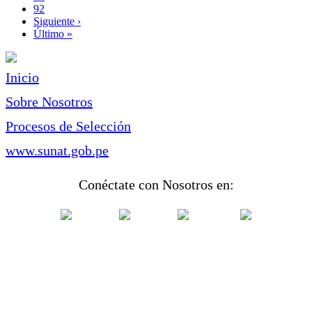
Page
92
Siguiente
Siguiente ›
página
Última
Último »
página
Inicio
Sobre Nosotros
Procesos de Selección
www.sunat.gob.pe
Conéctate con Nosotros en: