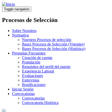
Pasar
al
Toggle navigation
contenido
principal
Procesos de Selección
Sobre Nosotros
Normativa
Nuestros Procesos de selección
Bases Procesos de Selección (Vigentes)
Bases Procesos de Selección (Histórico)
Preguntas Frecuentes
Creación de cuenta
Postulación
Requisitos del perfil del puesto
Experiencia Laboral
Evaluaciones
Entrevistas
Bonificaciones
Iniciar Sesión
Convocatorias
Convocatorias
Convocatoria Histórica