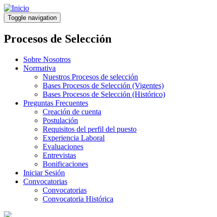
Pasar
al
Toggle navigation
contenido
principal
Procesos de Selección
Sobre Nosotros
Normativa
Nuestros Procesos de selección
Bases Procesos de Selección (Vigentes)
Bases Procesos de Selección (Histórico)
Preguntas Frecuentes
Creación de cuenta
Postulación
Requisitos del perfil del puesto
Experiencia Laboral
Evaluaciones
Entrevistas
Bonificaciones
Iniciar Sesión
Convocatorias
Convocatorias
Convocatoria Histórica