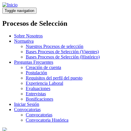
Pasar
al
Toggle navigation
contenido
principal
Procesos de Selección
Sobre Nosotros
Normativa
Nuestros Procesos de selección
Bases Procesos de Selección (Vigentes)
Bases Procesos de Selección (Histórico)
Preguntas Frecuentes
Creación de cuenta
Postulación
Requisitos del perfil del puesto
Experiencia Laboral
Evaluaciones
Entrevistas
Bonificaciones
Iniciar Sesión
Convocatorias
Convocatorias
Convocatoria Histórica