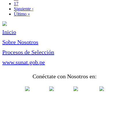
Page
17
Siguiente
Siguiente ›
página
Última
Último »
página
Inicio
Sobre Nosotros
Procesos de Selección
www.sunat.gob.pe
Conéctate con Nosotros en: