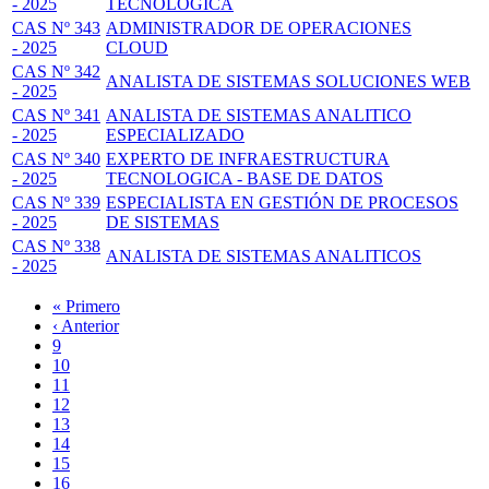
- 2025
TECNOLÓGICA
CAS Nº 343
ADMINISTRADOR DE OPERACIONES
- 2025
CLOUD
CAS Nº 342
ANALISTA DE SISTEMAS SOLUCIONES WEB
- 2025
CAS Nº 341
ANALISTA DE SISTEMAS ANALITICO
- 2025
ESPECIALIZADO
CAS Nº 340
EXPERTO DE INFRAESTRUCTURA
- 2025
TECNOLOGICA - BASE DE DATOS
CAS Nº 339
ESPECIALISTA EN GESTIÓN DE PROCESOS
- 2025
DE SISTEMAS
CAS Nº 338
ANALISTA DE SISTEMAS ANALITICOS
- 2025
Primera
« Primero
página
Página
‹ Anterior
Paginación
anterior
Page
9
Page
10
Page
11
Page
12
Página
13
actual
Page
14
Page
15
Page
16