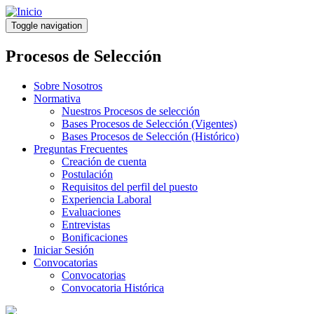
Pasar
al
Toggle navigation
contenido
principal
Procesos de Selección
Sobre Nosotros
Normativa
Nuestros Procesos de selección
Bases Procesos de Selección (Vigentes)
Bases Procesos de Selección (Histórico)
Preguntas Frecuentes
Creación de cuenta
Postulación
Requisitos del perfil del puesto
Experiencia Laboral
Evaluaciones
Entrevistas
Bonificaciones
Iniciar Sesión
Convocatorias
Convocatorias
Convocatoria Histórica