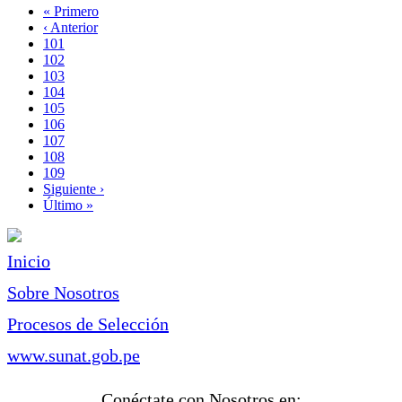
Primera
« Primero
página
Página
‹ Anterior
Paginación
anterior
Page
101
Page
102
Page
103
Page
104
Página
105
actual
Page
106
Page
107
Page
108
Page
109
Siguiente
Siguiente ›
página
Última
Último »
página
Inicio
Sobre Nosotros
Procesos de Selección
www.sunat.gob.pe
Conéctate con Nosotros en: