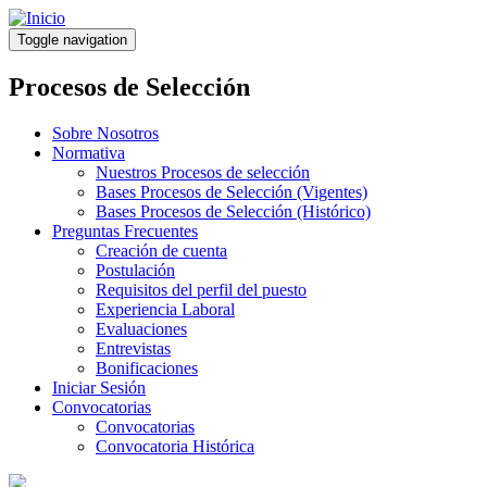
Pasar
al
Toggle navigation
contenido
principal
Procesos de Selección
Sobre Nosotros
Normativa
Nuestros Procesos de selección
Bases Procesos de Selección (Vigentes)
Bases Procesos de Selección (Histórico)
Preguntas Frecuentes
Creación de cuenta
Postulación
Requisitos del perfil del puesto
Experiencia Laboral
Evaluaciones
Entrevistas
Bonificaciones
Iniciar Sesión
Convocatorias
Convocatorias
Convocatoria Histórica