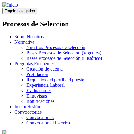
Pasar
al
Toggle navigation
contenido
principal
Procesos de Selección
Sobre Nosotros
Normativa
Nuestros Procesos de selección
Bases Procesos de Selección (Vigentes)
Bases Procesos de Selección (Histórico)
Preguntas Frecuentes
Creación de cuenta
Postulación
Requisitos del perfil del puesto
Experiencia Laboral
Evaluaciones
Entrevistas
Bonificaciones
Iniciar Sesión
Convocatorias
Convocatorias
Convocatoria Histórica