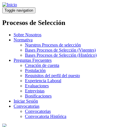
Pasar
al
Toggle navigation
contenido
principal
Procesos de Selección
Sobre Nosotros
Normativa
Nuestros Procesos de selección
Bases Procesos de Selección (Vigentes)
Bases Procesos de Selección (Histórico)
Preguntas Frecuentes
Creación de cuenta
Postulación
Requisitos del perfil del puesto
Experiencia Laboral
Evaluaciones
Entrevistas
Bonificaciones
Iniciar Sesión
Convocatorias
Convocatorias
Convocatoria Histórica