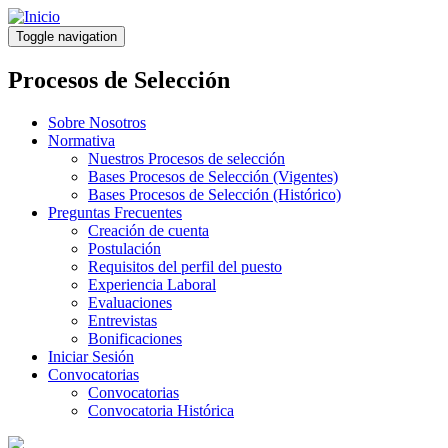
Pasar
al
Toggle navigation
contenido
principal
Procesos de Selección
Sobre Nosotros
Normativa
Nuestros Procesos de selección
Bases Procesos de Selección (Vigentes)
Bases Procesos de Selección (Histórico)
Preguntas Frecuentes
Creación de cuenta
Postulación
Requisitos del perfil del puesto
Experiencia Laboral
Evaluaciones
Entrevistas
Bonificaciones
Iniciar Sesión
Convocatorias
Convocatorias
Convocatoria Histórica