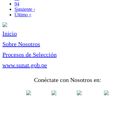
Page
94
Siguiente
Siguiente ›
página
Última
Último »
página
Inicio
Sobre Nosotros
Procesos de Selección
www.sunat.gob.pe
Conéctate con Nosotros en: