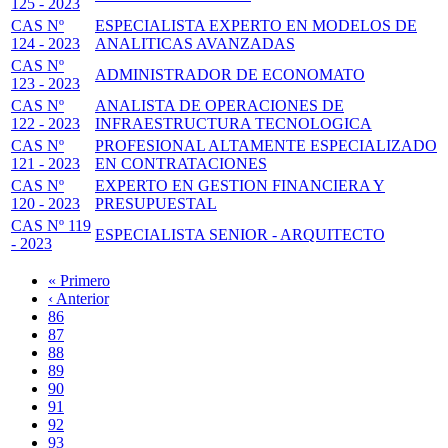
125 - 2023
CAS Nº
ESPECIALISTA EXPERTO EN MODELOS DE
124 - 2023
ANALITICAS AVANZADAS
CAS Nº
ADMINISTRADOR DE ECONOMATO
123 - 2023
CAS Nº
ANALISTA DE OPERACIONES DE
122 - 2023
INFRAESTRUCTURA TECNOLOGICA
CAS Nº
PROFESIONAL ALTAMENTE ESPECIALIZADO
121 - 2023
EN CONTRATACIONES
CAS Nº
EXPERTO EN GESTION FINANCIERA Y
120 - 2023
PRESUPUESTAL
CAS Nº 119
ESPECIALISTA SENIOR - ARQUITECTO
- 2023
Primera
« Primero
página
Página
‹ Anterior
Paginación
anterior
Page
86
Page
87
Page
88
Page
89
Página
90
actual
Page
91
Page
92
Page
93