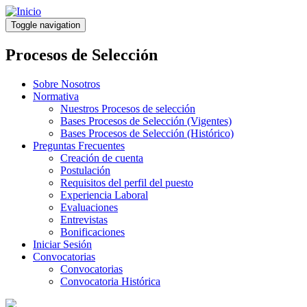
Pasar
al
Toggle navigation
contenido
principal
Procesos de Selección
Sobre Nosotros
Normativa
Nuestros Procesos de selección
Bases Procesos de Selección (Vigentes)
Bases Procesos de Selección (Histórico)
Preguntas Frecuentes
Creación de cuenta
Postulación
Requisitos del perfil del puesto
Experiencia Laboral
Evaluaciones
Entrevistas
Bonificaciones
Iniciar Sesión
Convocatorias
Convocatorias
Convocatoria Histórica