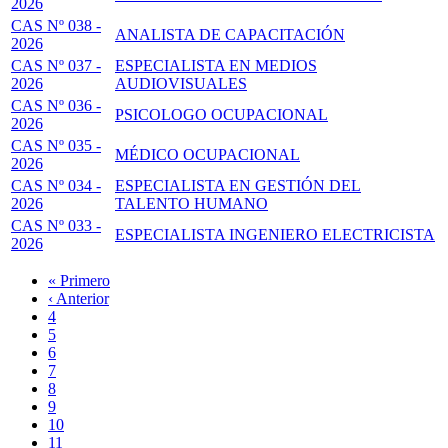
2026
CAS Nº 038 -
ANALISTA DE CAPACITACIÓN
2026
CAS Nº 037 -
ESPECIALISTA EN MEDIOS
2026
AUDIOVISUALES
CAS Nº 036 -
PSICOLOGO OCUPACIONAL
2026
CAS Nº 035 -
MÉDICO OCUPACIONAL
2026
CAS Nº 034 -
ESPECIALISTA EN GESTIÓN DEL
2026
TALENTO HUMANO
CAS Nº 033 -
ESPECIALISTA INGENIERO ELECTRICISTA
2026
Primera
« Primero
página
Página
‹ Anterior
Paginación
anterior
Page
4
Page
5
Page
6
Page
7
Página
8
actual
Page
9
Page
10
Page
11