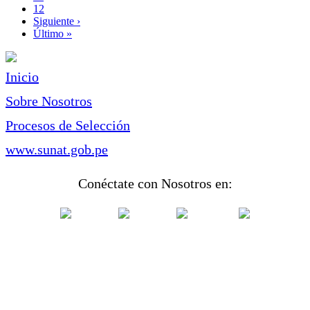
Page
12
Siguiente
Siguiente ›
página
Última
Último »
página
Inicio
Sobre Nosotros
Procesos de Selección
www.sunat.gob.pe
Conéctate con Nosotros en: