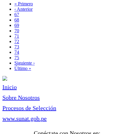
Primera
« Primero
página
Página
‹ Anterior
Paginación
anterior
Page
67
Page
68
Page
69
Page
70
Página
71
actual
Page
72
Page
73
Page
74
Page
75
Siguiente
Siguiente ›
página
Última
Último »
página
Inicio
Sobre Nosotros
Procesos de Selección
www.sunat.gob.pe
Conéctate con Nosotros en: