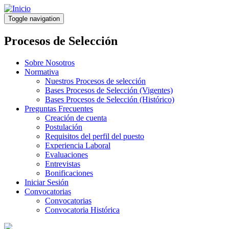
Pasar
al
Toggle navigation
contenido
principal
Procesos de Selección
Sobre Nosotros
Normativa
Nuestros Procesos de selección
Bases Procesos de Selección (Vigentes)
Bases Procesos de Selección (Histórico)
Preguntas Frecuentes
Creación de cuenta
Postulación
Requisitos del perfil del puesto
Experiencia Laboral
Evaluaciones
Entrevistas
Bonificaciones
Iniciar Sesión
Convocatorias
Convocatorias
Convocatoria Histórica