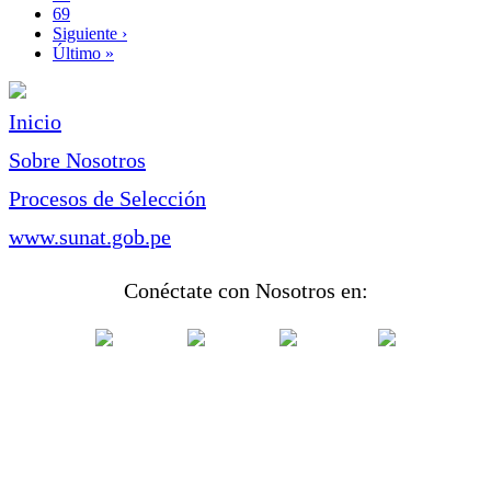
Page
69
Siguiente
Siguiente ›
página
Última
Último »
página
Inicio
Sobre Nosotros
Procesos de Selección
www.sunat.gob.pe
Conéctate con Nosotros en: