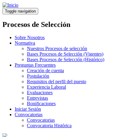
Pasar
al
Toggle navigation
contenido
principal
Procesos de Selección
Sobre Nosotros
Normativa
Nuestros Procesos de selección
Bases Procesos de Selección (Vigentes)
Bases Procesos de Selección (Histórico)
Preguntas Frecuentes
Creación de cuenta
Postulación
Requisitos del perfil del puesto
Experiencia Laboral
Evaluaciones
Entrevistas
Bonificaciones
Iniciar Sesión
Convocatorias
Convocatorias
Convocatoria Histórica