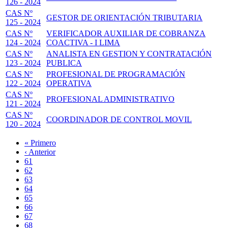
126 - 2024
CAS Nº
GESTOR DE ORIENTACIÓN TRIBUTARIA
125 - 2024
CAS Nº
VERIFICADOR AUXILIAR DE COBRANZA
124 - 2024
COACTIVA - I LIMA
CAS Nº
ANALISTA EN GESTION Y CONTRATACIÓN
123 - 2024
PUBLICA
CAS Nº
PROFESIONAL DE PROGRAMACIÓN
122 - 2024
OPERATIVA
CAS Nº
PROFESIONAL ADMINISTRATIVO
121 - 2024
CAS Nº
COORDINADOR DE CONTROL MOVIL
120 - 2024
Primera
« Primero
página
Página
‹ Anterior
Paginación
anterior
Page
61
Page
62
Page
63
Page
64
Página
65
actual
Page
66
Page
67
Page
68