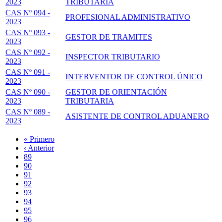
2023
TRIBUTARIA
CAS Nº 094 -
PROFESIONAL ADMINISTRATIVO
2023
CAS Nº 093 -
GESTOR DE TRAMITES
2023
CAS Nº 092 -
INSPECTOR TRIBUTARIO
2023
CAS Nº 091 -
INTERVENTOR DE CONTROL ÚNICO
2023
CAS Nº 090 -
GESTOR DE ORIENTACIÓN
2023
TRIBUTARIA
CAS Nº 089 -
ASISTENTE DE CONTROL ADUANERO
2023
Primera
« Primero
página
Página
‹ Anterior
Paginación
anterior
Page
89
Page
90
Page
91
Page
92
Página
93
actual
Page
94
Page
95
Page
96