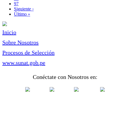
Page
97
Siguiente
Siguiente ›
página
Última
Último »
página
Inicio
Sobre Nosotros
Procesos de Selección
www.sunat.gob.pe
Conéctate con Nosotros en: