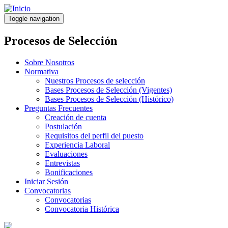
Pasar
al
Toggle navigation
contenido
principal
Procesos de Selección
Sobre Nosotros
Normativa
Nuestros Procesos de selección
Bases Procesos de Selección (Vigentes)
Bases Procesos de Selección (Histórico)
Preguntas Frecuentes
Creación de cuenta
Postulación
Requisitos del perfil del puesto
Experiencia Laboral
Evaluaciones
Entrevistas
Bonificaciones
Iniciar Sesión
Convocatorias
Convocatorias
Convocatoria Histórica